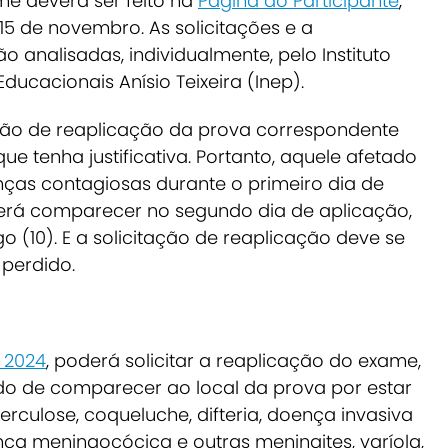
e deverá ser feito na
Página do Participante
,
15 de novembro. As solicitações e a
analisadas, individualmente, pelo Instituto
ducacionais Anísio Teixeira (Inep).
tação de reaplicação da prova correspondente
e tenha justificativa. Portanto, aquele afetado
nças contagiosas durante o primeiro dia de
erá comparecer no segundo dia de aplicação,
(10). E a solicitação de reaplicação deve se
 perdido.
 2024
, poderá solicitar a reaplicação do exame,
ado de comparecer ao local da prova por estar
culose, coqueluche, difteria, doença invasiva
ça meningocócica e outras meningites, varíola,