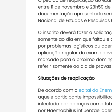
O pedido de reaplicação do exam
entre 11 de novembro e 23h59 de 
documentação apresentada serão 
Nacional de Estudos e Pesquisas E
O inscrito deverá fazer a solici
somente ao dia em que faltou e qu
por problemas logísticos ou doe
aplicação regular do exame dev
marcado para o próximo domingo 
referir somente ao dia de provas
Situações de reaplicação
De acordo com o
edital do Enem
aquele participante impossibilit
infectado por doenças como tuber
por Haemophilus influenzae, doen