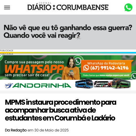
Menu
PUBLICIDADE
PUBLICIDADE
MPMS instaura procedimento para
acompanhar busca ativa de
estudantes em Corumbá e Ladário
Da Redação
em 30 de Maio de 2025