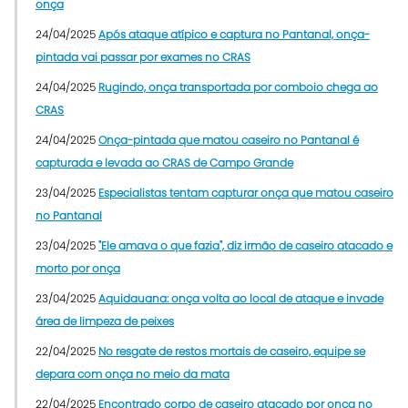
onça
24/04/2025
Após ataque atípico e captura no Pantanal, onça-
pintada vai passar por exames no CRAS
24/04/2025
Rugindo, onça transportada por comboio chega ao
CRAS
24/04/2025
Onça-pintada que matou caseiro no Pantanal é
capturada e levada ao CRAS de Campo Grande
23/04/2025
Especialistas tentam capturar onça que matou caseiro
no Pantanal
23/04/2025
"Ele amava o que fazia", diz irmão de caseiro atacado e
morto por onça
23/04/2025
Aquidauana: onça volta ao local de ataque e invade
área de limpeza de peixes
22/04/2025
No resgate de restos mortais de caseiro, equipe se
depara com onça no meio da mata
22/04/2025
Encontrado corpo de caseiro atacado por onça no