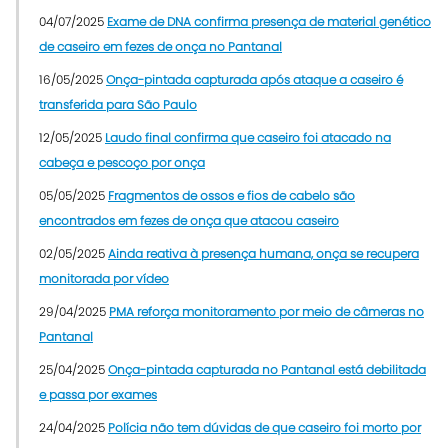
04/07/2025
Exame de DNA confirma presença de material genético
de caseiro em fezes de onça no Pantanal
16/05/2025
Onça-pintada capturada após ataque a caseiro é
transferida para São Paulo
12/05/2025
Laudo final confirma que caseiro foi atacado na
cabeça e pescoço por onça
05/05/2025
Fragmentos de ossos e fios de cabelo são
encontrados em fezes de onça que atacou caseiro
02/05/2025
Ainda reativa à presença humana, onça se recupera
monitorada por vídeo
29/04/2025
PMA reforça monitoramento por meio de câmeras no
Pantanal
25/04/2025
Onça-pintada capturada no Pantanal está debilitada
e passa por exames
24/04/2025
Polícia não tem dúvidas de que caseiro foi morto por