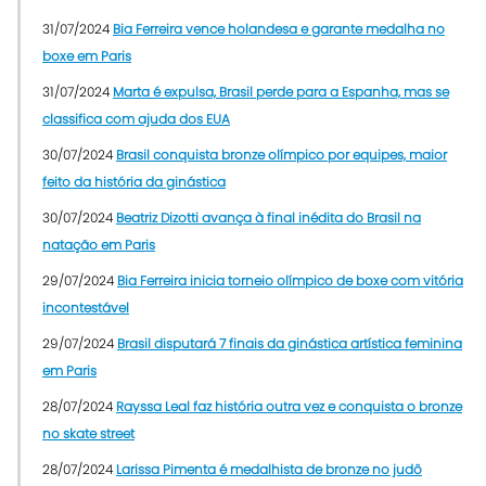
31/07/2024
Bia Ferreira vence holandesa e garante medalha no
boxe em Paris
31/07/2024
Marta é expulsa, Brasil perde para a Espanha, mas se
classifica com ajuda dos EUA
30/07/2024
Brasil conquista bronze olímpico por equipes, maior
feito da história da ginástica
30/07/2024
Beatriz Dizotti avança à final inédita do Brasil na
natação em Paris
29/07/2024
Bia Ferreira inicia torneio olímpico de boxe com vitória
incontestável
29/07/2024
Brasil disputará 7 finais da ginástica artística feminina
em Paris
28/07/2024
Rayssa Leal faz história outra vez e conquista o bronze
no skate street
28/07/2024
Larissa Pimenta é medalhista de bronze no judô