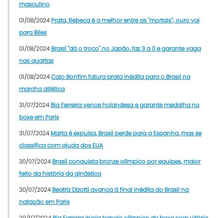
masculino
01/08/2024
Prata, Rebeca é a melhor entre as "mortais"; ouro vai
para Biles
01/08/2024
Brasil "dá o troco" no Japão, faz 3 a 0 e garante vaga
nas quartas
01/08/2024
Caio Bonfim fatura prata inédita para o Brasil na
marcha atlética
31/07/2024
Bia Ferreira vence holandesa e garante medalha no
boxe em Paris
31/07/2024
Marta é expulsa, Brasil perde para a Espanha, mas se
classifica com ajuda dos EUA
30/07/2024
Brasil conquista bronze olímpico por equipes, maior
feito da história da ginástica
30/07/2024
Beatriz Dizotti avança à final inédita do Brasil na
natação em Paris
29/07/2024
Bia Ferreira inicia torneio olímpico de boxe com vitória