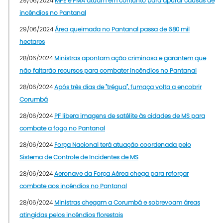
29/06/2024
MPE e PMA atuam em conjunto para apurar causas de
incêndios no Pantanal
29/06/2024
Área queimada no Pantanal passa de 680 mil
hectares
28/06/2024
Ministras apontam ação criminosa e garantem que
não faltarão recursos para combater incêndios no Pantanal
28/06/2024
Após três dias de "trégua", fumaça volta a encobrir
Corumbá
28/06/2024
PF libera imagens de satélite às cidades de MS para
combate a fogo no Pantanal
28/06/2024
Força Nacional terá atuação coordenada pelo
Sistema de Controle de Incidentes de MS
28/06/2024
Aeronave da Força Aérea chega para reforçar
combate aos incêndios no Pantanal
28/06/2024
Ministras chegam a Corumbá e sobrevoam áreas
atingidas pelos incêndios florestais