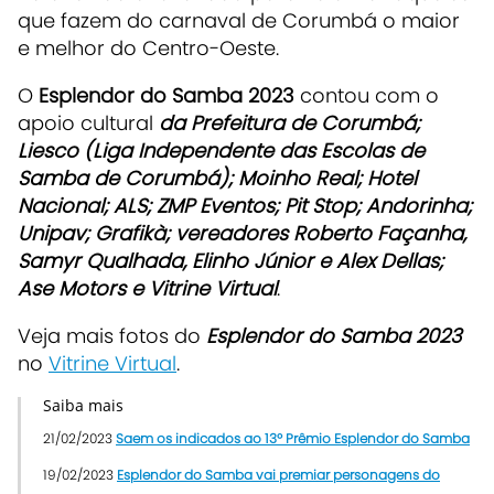
que fazem do carnaval de Corumbá o maior
e melhor do Centro-Oeste.
O
Esplendor do Samba 2023
contou com o
apoio cultural
da Prefeitura de Corumbá;
Liesco (Liga Independente das Escolas de
Samba de Corumbá); Moinho Real; Hotel
Nacional; ALS; ZMP Eventos; Pit Stop; Andorinha;
Unipav; Grafikà; vereadores Roberto Façanha,
Samyr Qualhada, Elinho Júnior e Alex Dellas;
Ase Motors e Vitrine Virtual
.
Veja mais fotos do
Esplendor do Samba 2023
no
Vitrine Virtual
.
Saiba mais
21/02/2023
Saem os indicados ao 13º Prêmio Esplendor do Samba
19/02/2023
Esplendor do Samba vai premiar personagens do