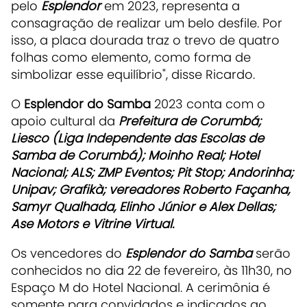
pelo
Esplendor
em 2023, representa a
consagração de realizar um belo desfile. Por
isso, a placa dourada traz o trevo de quatro
folhas como elemento, como forma de
simbolizar esse equilíbrio", disse Ricardo.
O
Esplendor do Samba
2023 conta com o
apoio cultural da
Prefeitura de Corumbá;
Liesco (Liga Independente das Escolas de
Samba de Corumbá); Moinho Real; Hotel
Nacional; ALS; ZMP Eventos; Pit Stop; Andorinha;
Unipav; Grafikà; vereadores Roberto Façanha,
Samyr Qualhada, Elinho Júnior e Alex Dellas;
Ase Motors e Vitrine Virtual.
Os vencedores do
Esplendor do Samba
serão
conhecidos no dia 22 de fevereiro, às 11h30, no
Espaço M do Hotel Nacional. A cerimônia é
somente para convidados e indicados ao