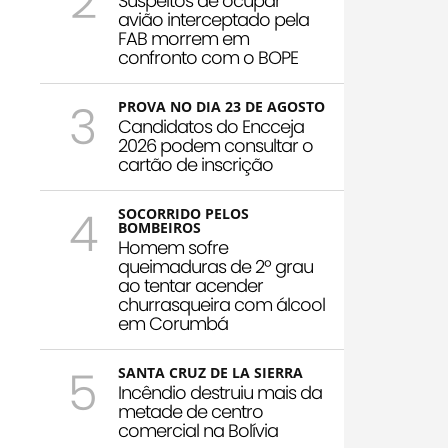
2
Suspeitos de ocupar
avião interceptado pela
FAB morrem em
confronto com o BOPE
3
PROVA NO DIA 23 DE AGOSTO
Candidatos do Encceja
2026 podem consultar o
cartão de inscrição
4
SOCORRIDO PELOS
BOMBEIROS
Homem sofre
queimaduras de 2º grau
ao tentar acender
churrasqueira com álcool
em Corumbá
5
SANTA CRUZ DE LA SIERRA
Incêndio destruiu mais da
metade de centro
comercial na Bolívia