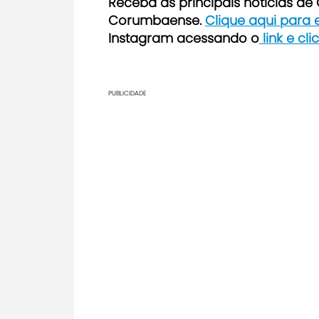
Receb
a as principais notícias d
Corumbaense.
Clique aqui para
Instagram acessando o
link e cl
PUBLICIDADE