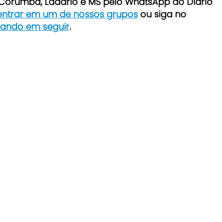
e Corumbá, Ladário e MS pelo WhatsApp do Diário
 entrar em um de nossos grupos
ou siga no
icando em seguir
.