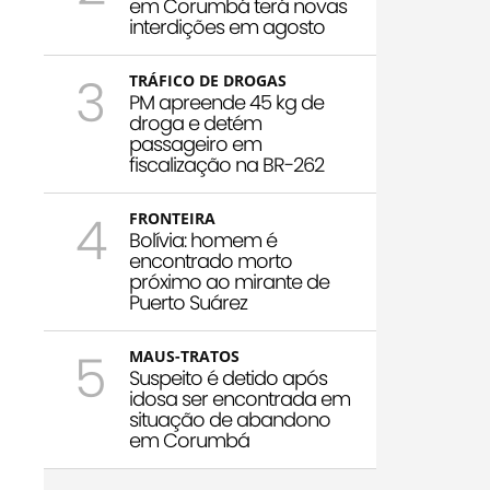
em Corumbá terá novas
interdições em agosto
3
TRÁFICO DE DROGAS
PM apreende 45 kg de
droga e detém
passageiro em
fiscalização na BR-262
4
FRONTEIRA
Bolívia: homem é
encontrado morto
próximo ao mirante de
Puerto Suárez
5
MAUS-TRATOS
Suspeito é detido após
idosa ser encontrada em
situação de abandono
em Corumbá