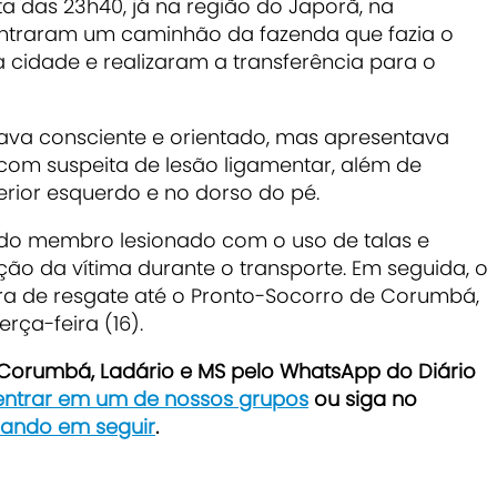
a das 23h40, já na região do Japorã, na
ntraram um caminhão da fazenda que fazia o
 a cidade e realizaram a transferência para o
tava consciente e orientado, mas apresentava
 com suspeita de lesão ligamentar, além de
erior esquerdo e no dorso do pé.
o do membro lesionado com o uso de talas e
ação da vítima durante o transporte. Em seguida, o
ura de resgate até o Pronto-Socorro de Corumbá,
rça-feira (16).
e Corumbá, Ladário e MS pelo WhatsApp do Diário
 entrar em um de nossos grupos
ou siga no
icando em seguir
.