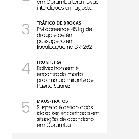
em Corumbá terá novas
interdições em agosto
3
TRÁFICO DE DROGAS
PM apreende 45 kg de
droga e detém
passageiro em
fiscalização na BR-262
4
FRONTEIRA
Bolívia: homem é
encontrado morto
próximo ao mirante de
Puerto Suárez
5
MAUS-TRATOS
Suspeito é detido após
idosa ser encontrada em
situação de abandono
em Corumbá