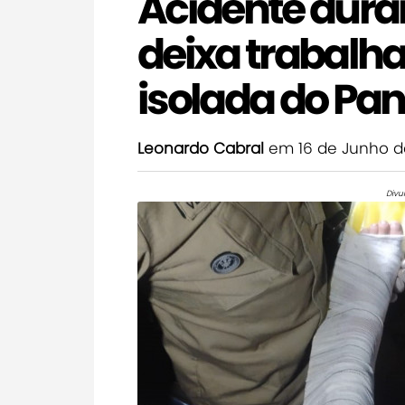
Acidente dura
deixa trabalha
isolada do Pa
Leonardo Cabral
em 16 de Junho d
Divu