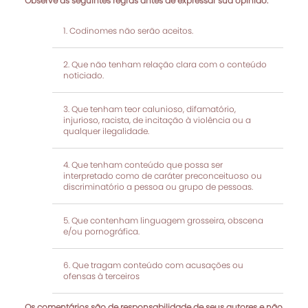
Observe as seguintes regras antes de expressar sua opinião:
Codinomes não serão aceitos.
Que não tenham relação clara com o conteúdo
noticiado.
Que tenham teor calunioso, difamatório,
injurioso, racista, de incitação à violência ou a
qualquer ilegalidade.
Que tenham conteúdo que possa ser
interpretado como de caráter preconceituoso ou
discriminatório a pessoa ou grupo de pessoas.
Que contenham linguagem grosseira, obscena
e/ou pornográfica.
Que tragam conteúdo com acusações ou
ofensas à terceiros
Os comentários são de responsabilidade de seus autores e não