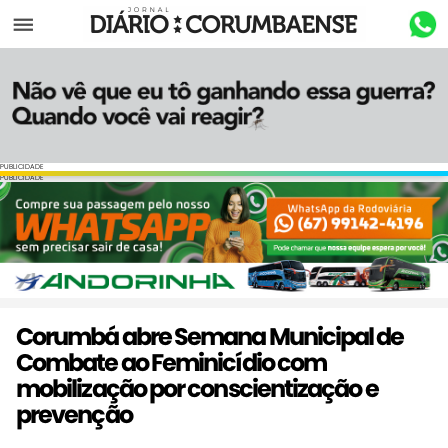
Menu
PUBLICIDADE
PUBLICIDADE
Corumbá abre Semana Municipal de
Combate ao Feminicídio com
mobilização por conscientização e
prevenção