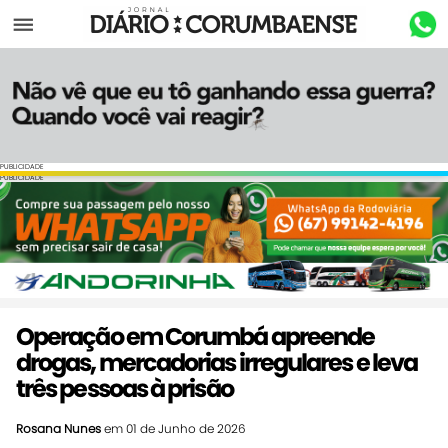
Menu
PUBLICIDADE
PUBLICIDADE
Operação em Corumbá apreende
drogas, mercadorias irregulares e leva
três pessoas à prisão
Rosana Nunes
em 01 de Junho de 2026