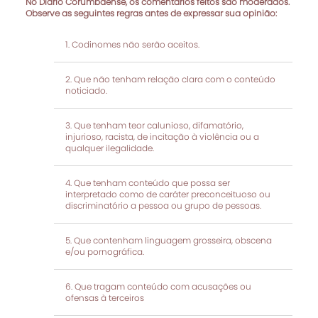
No Diário Corumbaense, os comentários feitos são moderados.
Observe as seguintes regras antes de expressar sua opinião:
Codinomes não serão aceitos.
Que não tenham relação clara com o conteúdo
noticiado.
Que tenham teor calunioso, difamatório,
injurioso, racista, de incitação à violência ou a
qualquer ilegalidade.
Que tenham conteúdo que possa ser
interpretado como de caráter preconceituoso ou
discriminatório a pessoa ou grupo de pessoas.
Que contenham linguagem grosseira, obscena
e/ou pornográfica.
Que tragam conteúdo com acusações ou
ofensas à terceiros