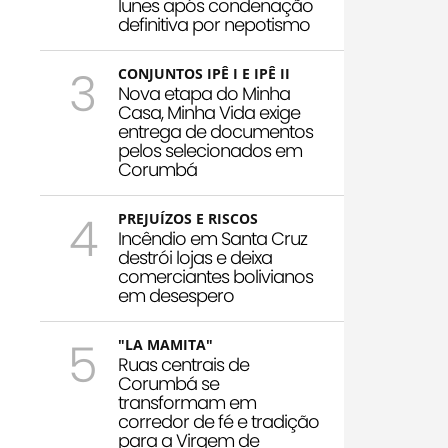
Iunes após condenação
definitiva por nepotismo
3
CONJUNTOS IPÊ I E IPÊ II
Nova etapa do Minha
Casa, Minha Vida exige
entrega de documentos
pelos selecionados em
Corumbá
4
PREJUÍZOS E RISCOS
Incêndio em Santa Cruz
destrói lojas e deixa
comerciantes bolivianos
em desespero
5
"LA MAMITA"
Ruas centrais de
Corumbá se
transformam em
corredor de fé e tradição
para a Virgem de