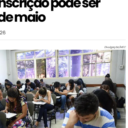
inscrição pode ser
5 de maio
026
Divulgação/MEC