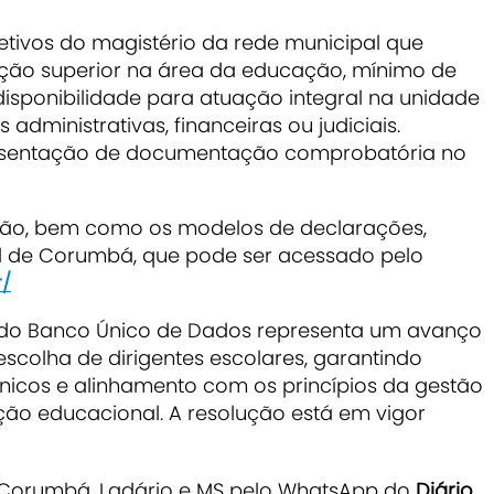
fetivos do magistério da rede municipal que
ção superior na área da educação, mínimo de
 disponibilidade para atuação integral na unidade
administrativas, financeiras ou judiciais.
esentação de documentação comprobatória no
ição, bem como os modelos de declarações,
ial de Corumbá, que pode ser acessado pelo
r/
 do Banco Único de Dados representa um avanço
scolha de dirigentes escolares, garantindo
écnicos e alinhamento com os princípios da gestão
ção educacional. A resolução está em vigor
e Corumbá, Ladário e MS pelo WhatsApp do
Diário