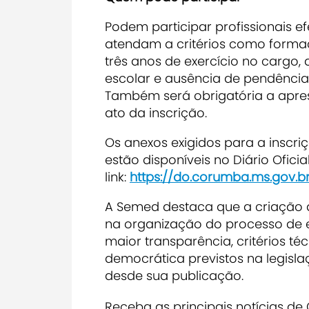
Podem participar profissionais e
atendam a critérios como forma
três anos de exercício no cargo,
escolar e ausência de pendências 
Também será obrigatória a apr
ato da inscrição.
Os anexos exigidos para a inscr
estão disponíveis no Diário Ofic
link:
https://do.corumba.ms.gov.b
A Semed destaca que a criação
na organização do processo de e
maior transparência, critérios t
democrática previstos na legisla
desde sua publicação.
Receba as principais notícias d