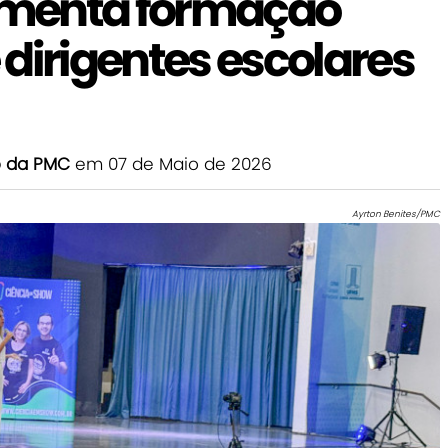
menta formação
dirigentes escolares
o da PMC
em 07 de Maio de 2026
Ayrton Benites/PMC