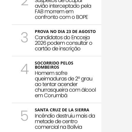
2
Suspeitos de ocupar
avião interceptado pela
FAB morrem em
confronto com o BOPE
3
PROVA NO DIA 23 DE AGOSTO
Candidatos do Encceja
2026 podem consultar o
cartão de inscrição
4
SOCORRIDO PELOS
BOMBEIROS
Homem sofre
queimaduras de 2º grau
ao tentar acender
churrasqueira com álcool
em Corumbá
5
SANTA CRUZ DE LA SIERRA
Incêndio destruiu mais da
metade de centro
comercial na Bolívia