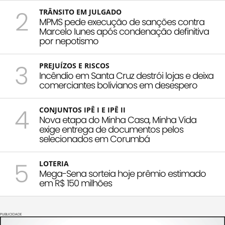
2
TRÂNSITO EM JULGADO
MPMS pede execução de sanções contra
Marcelo Iunes após condenação definitiva
por nepotismo
3
PREJUÍZOS E RISCOS
Incêndio em Santa Cruz destrói lojas e deixa
comerciantes bolivianos em desespero
4
CONJUNTOS IPÊ I E IPÊ II
Nova etapa do Minha Casa, Minha Vida
exige entrega de documentos pelos
selecionados em Corumbá
5
LOTERIA
Mega-Sena sorteia hoje prêmio estimado
em R$ 150 milhões
PUBLICIDADE