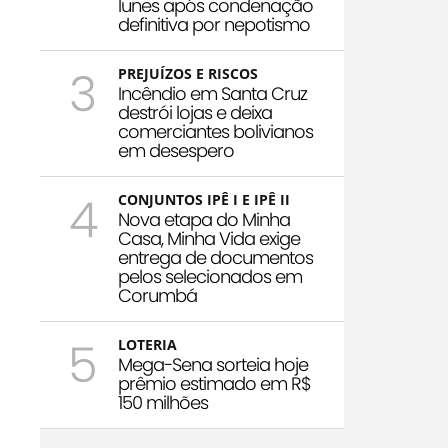
Iunes após condenação
definitiva por nepotismo
3
PREJUÍZOS E RISCOS
Incêndio em Santa Cruz
destrói lojas e deixa
comerciantes bolivianos
em desespero
4
CONJUNTOS IPÊ I E IPÊ II
Nova etapa do Minha
Casa, Minha Vida exige
entrega de documentos
pelos selecionados em
Corumbá
5
LOTERIA
Mega-Sena sorteia hoje
prêmio estimado em R$
150 milhões