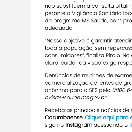
não substituem a consulta oftalm
perante a Vigilância Sanitária lo
do programa MS Saúde, com profi
adequada.
“Nosso objetivo é garantir atend
toda a população, sem repercuss
consumidores”, finaliza Pirolo. No 
claro: cuidar da visão exige resp
Denúncias de mutirões de exame 
comercialização de lentes de g
anônima para a SES pelo
0800 64
cvisa@saude.ms.gov.br
.
Receba as principais notícias d
Corumbaense.
Clique aqui para
siga no
Instagram
acessando o
l