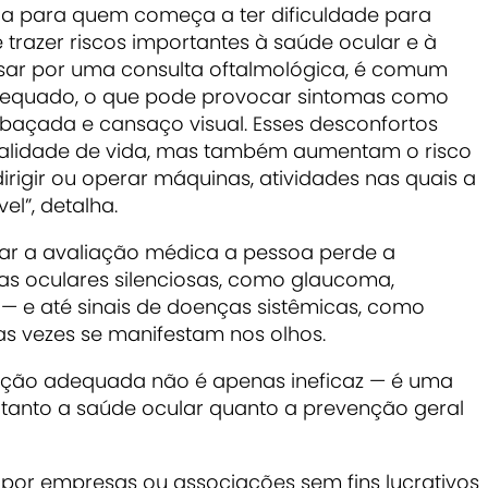
a para quem começa a ter dificuldade para
trazer riscos importantes à saúde ocular e à
ssar por uma consulta oftalmológica, é comum
nadequado, o que pode provocar sintomas como
mbaçada e cansaço visual. Esses desconfortos
lidade de vida, mas também aumentam o risco
irigir ou operar máquinas, atividades nas quais a
el”, detalha.
lar a avaliação médica a pessoa perde a
s oculares silenciosas, como glaucoma,
 — e até sinais de doenças sistêmicas, como
as vezes se manifestam nos olhos.
rição adequada não é apenas ineficaz — é uma
anto a saúde ocular quanto a prevenção geral
s por empresas ou associações sem fins lucrativos