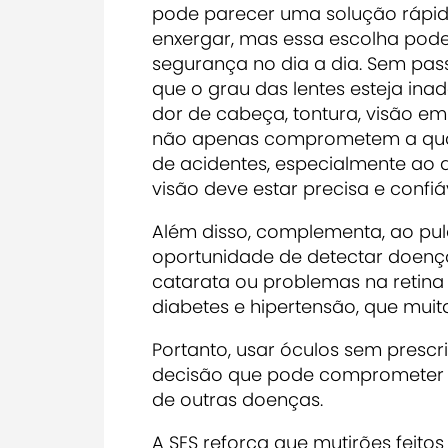
pode parecer uma solução rápid
enxergar, mas essa escolha pode 
segurança no dia a dia. Sem pa
que o grau das lentes esteja i
dor de cabeça, tontura, visão e
não apenas comprometem a qua
de acidentes, especialmente ao d
visão deve estar precisa e confiáv
Além disso, complementa, ao pu
oportunidade de detectar doença
catarata ou problemas na retina
diabetes e hipertensão, que muit
Portanto, usar óculos sem presc
decisão que pode comprometer t
de outras doenças.
A SES reforça que mutirões feito