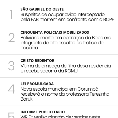
1
SÃO GABRIEL DO OESTE
Suspeitos de ocupar avião interceptado
pela FAB morrem em confronto com o BOPE
2
CINQUENTA POLICIAIS MOBILIZADOS
Boliviano morto em operação do Bope era
integrante de alto escalão do tráfico de
cocaína
3
CRISTO REDENTOR
Vítima de ameaça de filho deixa residência
e recebe socorro da ROMU
4
LEI PROMULGADA
Nova escola municipal em Corumbá
receberá o nome da professora Terezinha
Baruki
5
INFORME PUBLICITÁRIO
WR Fit realiza plantão de vendas neste