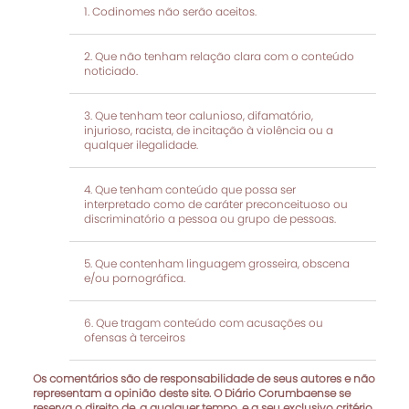
Codinomes não serão aceitos.
Que não tenham relação clara com o conteúdo
noticiado.
Que tenham teor calunioso, difamatório,
injurioso, racista, de incitação à violência ou a
qualquer ilegalidade.
Que tenham conteúdo que possa ser
interpretado como de caráter preconceituoso ou
discriminatório a pessoa ou grupo de pessoas.
Que contenham linguagem grosseira, obscena
e/ou pornográfica.
Que tragam conteúdo com acusações ou
ofensas à terceiros
Os comentários são de responsabilidade de seus autores e não
representam a opinião deste site. O Diário Corumbaense se
reserva o direito de, a qualquer tempo, e a seu exclusivo critério,