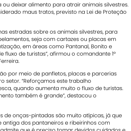
u deixar alimento para atrair animais silvestres.
nsiderado maus tratos, previsto na Lei de Proteção
 estradas sobre os animais silvestres, para
opelamentos, seja com cartazes ou placas em
ntização, em áreas como Pantanal, Bonito e
 fluxo de turistas”, afirmou o comandante 1º
erreira.
ão por meio de panfletos, placas e parcerias
ro setor. “Reforçamos este trabalho
sca, quando aumenta muito o fluxo de turistas.
mento também é grande”, destacou o
s de onças-pintadas são muito atípicas, já que
 e antiga dos pantaneiros e ribeirinhos com
le admite que é preciso tomar devidos cuidados e