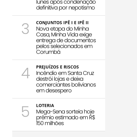
Iunes após condenação
definitiva por nepotismo
3
CONJUNTOS IPÊ I E IPÊ II
Nova etapa do Minha
Casa, Minha Vida exige
entrega de documentos
pelos selecionados em
Corumbá
4
PREJUÍZOS E RISCOS
Incêndio em Santa Cruz
destrói lojas e deixa
comerciantes bolivianos
em desespero
5
LOTERIA
Mega-Sena sorteia hoje
prêmio estimado em R$
150 milhões