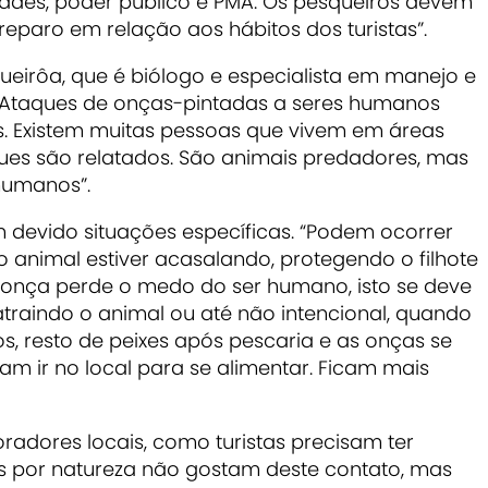
dades, poder público e PMA. Os pesqueiros devem
reparo em relação aos hábitos dos turistas”.
eirôa, que é biólogo e especialista em manejo e
 “Ataques de onças-pintadas a seres humanos
. Existem muitas pessoas que vivem em áreas
ues são relatados. São animais predadores, mas
 humanos”.
 devido situações específicas. “Podem ocorrer
 animal estiver acasalando, protegendo o filhote
 onça perde o medo do ser humano, isto se deve
traindo o animal ou até não intencional, quando
s, resto de peixes após pescaria e as onças se
m ir no local para se alimentar. Ficam mais
radores locais, como turistas precisam ter
s por natureza não gostam deste contato, mas