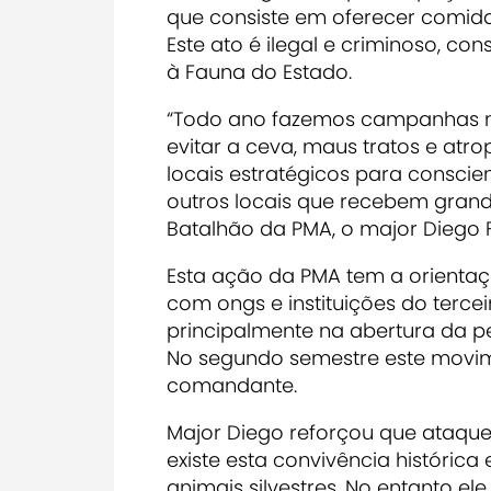
que consiste em oferecer comida o
Este ato é ilegal e criminoso, co
à Fauna do Estado.
“Todo ano fazemos campanhas nas
evitar a ceva, maus tratos e atr
locais estratégicos para conscie
outros locais que recebem grande
Batalhão da PMA, o major Diego F
Esta ação da PMA tem a orientaç
com ongs e instituições do tercei
principalmente na abertura da pe
No segundo semestre este movi
comandante.
Major Diego reforçou que ataque
existe esta convivência histórica
animais silvestres. No entanto e