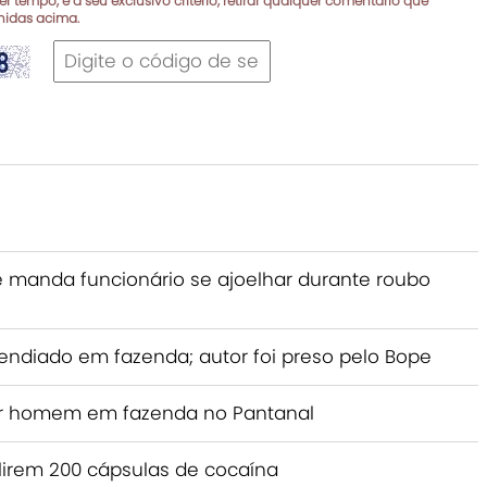
r tempo, e a seu exclusivo critério, retirar qualquer comentário que
inidas acima.
 manda funcionário se ajoelhar durante roubo
endiado em fazenda; autor foi preso pelo Bope
or homem em fazenda no Pantanal
lirem 200 cápsulas de cocaína