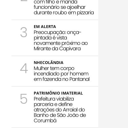
com filho e manda
funcionário se ajoelhar
durante roubo em pizzaria
3
EM ALERTA
Preocupação: onça-
pintada é vista
novamente próximo ao
Mirante da Capivara
4
NHECOLÂNDIA
Mulher tem corpo
incendiado por homem
em fazenda no Pantanal
5
PATRIMÔNIO IMATERIAL
Prefeitura viabiliza
parceria e define
atrações do Arraial do
Banho de São João de
Corumbá