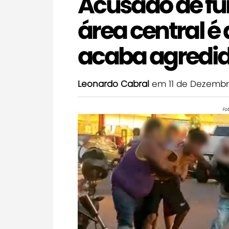
Acusado de fu
área central é
acaba agredi
Leonardo Cabral
em 11 de Dezembr
Fo