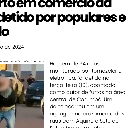
rto em comércio da
 detido por populares e
do
o de 2024
to enviada ao Diário Corumbaense
Homem de 34 anos,
monitorado por tornozeleira
eletrônica, foi detido na
terça-feira (10), apontado
como autor de furtos na área
central de Corumbá. Um
deles ocorreu em um
açougue, no cruzamento das
ruas Dom Aquino e Sete de
Setembro e em outro