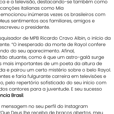
ca e a televisão, destacando-se também como
u canções italianas como Mia
emocionou inúmeras vezes os brasileiros com
Meus sentimentos aos familiares, amigos e
escreveu o presidente.
esquisador de MPB Ricardo Cravo Albin, o início da
ndente. “O inesperado da morte de Rayol confere
ndo do seu aparecimento. Afinal,
tão atuante, como é que um astro-galã surge
 mais importantes de um poeta da altura de
a e pairou um certo mistério sobre o belo Rayol.
ntes e faria fulgurante carreira em televisões e
o, pelo repertório sofisticado do seu início com
al dos cantores para a juventude. E seu sucesso
ncia Brasil
.
 mensagem no seu perfil do Instagram
Que Deus lhe receba de braços abertos, meu