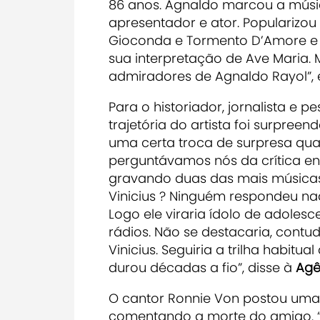
86 anos. Agnaldo marcou a músi
apresentador e ator. Popularizo
Gioconda e Tormento D’Amore e 
sua interpretação de Ave Maria. 
admiradores de Agnaldo Rayol”, 
Para o historiador, jornalista e p
trajetória do artista foi surpree
uma certa troca de surpresa qua
perguntávamos nós da crítica en
gravando duas das mais músicas
Vinicius ? Ninguém respondeu nad
Logo ele viraria ídolo de adolesce
rádios. Não se destacaria, contud
Vinicius. Seguiria a trilha habitu
durou décadas a fio”, disse à
Agê
O cantor Ronnie Von postou uma
comentando a morte do amigo. “