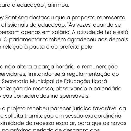
para a educação", afirmou.
ley Sant'Ana destacou que a proposta representa
ofissionais da educação. "Às vezes, quando se
pensam apenas em salário. A atitude de hoje está
sse. O parlamentar também agradeceu aos demais
 relação à pauta e ao prefeito pelo
ta não altera a carga horária, a remuneração
servidores, limitando-se à regulamentação do
 Secretaria Municipal de Educação ficará
ganização do recesso, observando o calendário
viços considerados indispensáveis.
o projeto recebeu parecer jurídico favorável da
e solicita tramitação em sessão extraordinária
roximidade do recesso escolar, para que as novas
já no próximo período de descanso dos