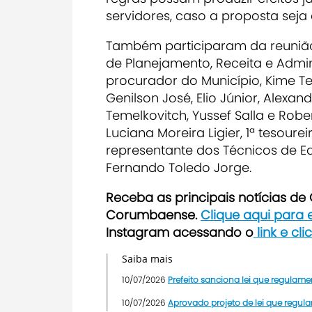
servidores, caso a proposta seja
Também participaram da reunião 
de Planejamento, Receita e Admi
procurador do Município, Kime T
Genilson José, Elio Júnior, Alex
Temelkovitch, Yussef Salla e Rob
Luciana Moreira Ligier, 1ª tesourei
representante dos Técnicos de E
Fernando Toledo Jorge.
Receb
a as principais notícias d
Corumbaense.
Clique aqui para
Instagram acessando o
link e cl
Saiba mais
10/07/2026
Prefeito sanciona lei que regulam
10/07/2026
Aprovado projeto de lei que regul