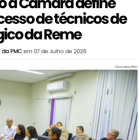
do à Câmara define
cesso de técnicos de
gico da Reme
o da PMC
em 07 de Julho de 2026
Clóvis Neto/PMC