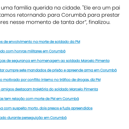
 uma família querida na cidade. "Ele era um pai
 estamos retornando para Corumbá para prestar
res nesse momento de tanta dor”, finalizou.
os de envolvimento na morte de soldado da PM
ltado com honras militares em Corumbá
rças de segurança em homenagem ao soldado Marcelo Pimenta
ilitar cumpre sete mandados de prisão e apreende arma em Corumbá
o motivado por conflito interno no tráfico de drogas, diz PM
migos destacam trajetória do soldado Marcelo Pimenta
rmas tem relação com morte de PM em Corumbá
 com suspeito morto, dois presos e fuzis apreendidos
baleado durante perseguição em Corumbá