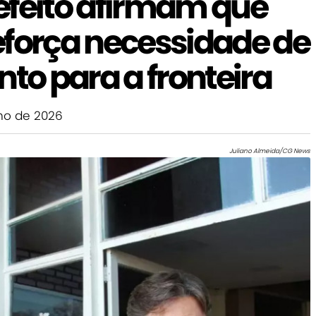
efeito afirmam que
eforça necessidade de
nto para a fronteira
ho de 2026
Juliano Almeida/CG News