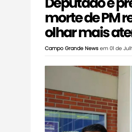
Deputado e pr
morte de PM r
olhar mais ate
Campo Grande News
em 01 de Jul