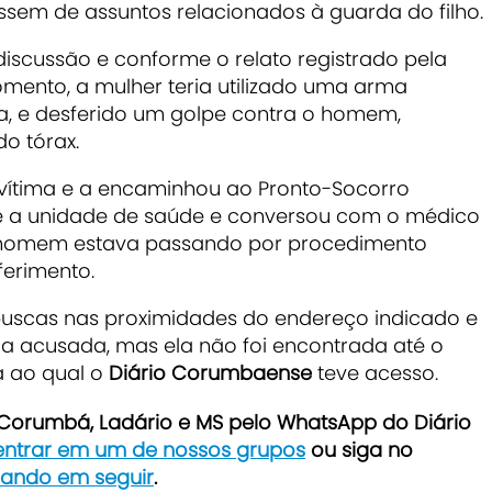
sem de assuntos relacionados à guarda do filho.
iscussão e conforme o relato registrado pela
ento, a mulher teria utilizado uma arma
, e desferido um golpe contra o homem,
do tórax.
 vítima e a encaminhou ao Pronto-Socorro
 até a unidade de saúde e conversou com o médico
o homem estava passando por procedimento
ferimento.
m buscas nas proximidades do endereço indicado e
ar a acusada, mas ela não foi encontrada até o
a ao qual o
Diário Corumbaense
teve acesso.
e Corumbá, Ladário e MS pelo WhatsApp do Diário
 entrar em um de nossos grupos
ou siga no
icando em seguir
.