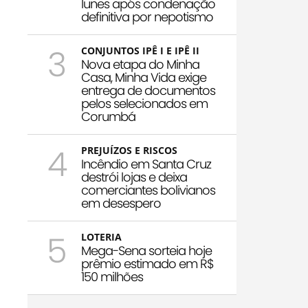
Iunes após condenação
definitiva por nepotismo
3
CONJUNTOS IPÊ I E IPÊ II
Nova etapa do Minha
Casa, Minha Vida exige
entrega de documentos
pelos selecionados em
Corumbá
4
PREJUÍZOS E RISCOS
Incêndio em Santa Cruz
destrói lojas e deixa
comerciantes bolivianos
em desespero
5
LOTERIA
Mega-Sena sorteia hoje
prêmio estimado em R$
150 milhões