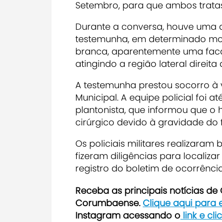
Setembro, para que ambos tratas
Durante a conversa, houve uma d
testemunha, em determinado mom
branca, aparentemente uma faca
atingindo a região lateral direita 
A testemunha prestou socorro à
Municipal. A equipe policial foi
plantonista, que informou que 
cirúrgico devido à gravidade do 
Os policiais militares realizara
fizeram diligências para localiz
registro do boletim de ocorrênci
Receb
a as principais notícias d
Corumbaense.
Clique aqui para
Instagram acessando o
link e cl