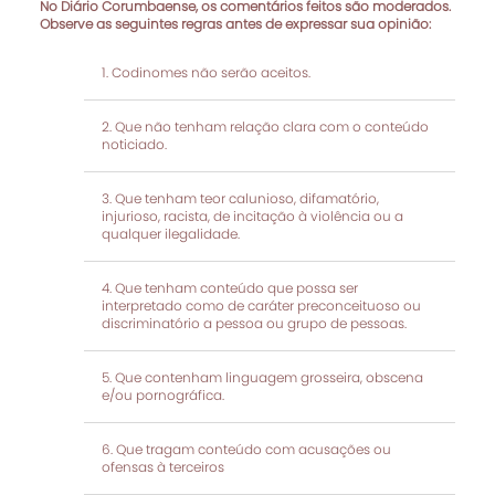
No Diário Corumbaense, os comentários feitos são moderados.
Observe as seguintes regras antes de expressar sua opinião:
Codinomes não serão aceitos.
Que não tenham relação clara com o conteúdo
noticiado.
Que tenham teor calunioso, difamatório,
injurioso, racista, de incitação à violência ou a
qualquer ilegalidade.
Que tenham conteúdo que possa ser
interpretado como de caráter preconceituoso ou
discriminatório a pessoa ou grupo de pessoas.
Que contenham linguagem grosseira, obscena
e/ou pornográfica.
Que tragam conteúdo com acusações ou
ofensas à terceiros