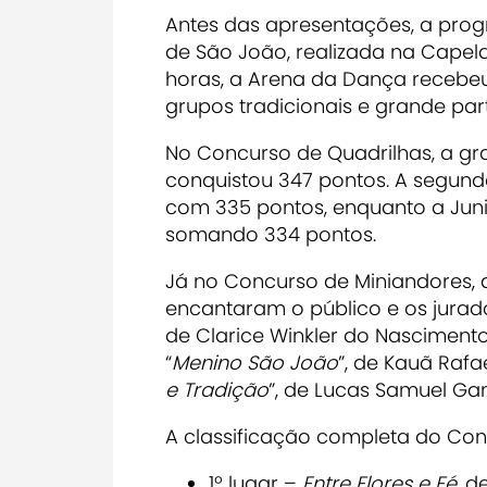
Antes das apresentações, a prog
de São João, realizada na Capela
horas, a Arena da Dança recebeu
grupos tradicionais e grande par
No Concurso de Quadrilhas, a gr
conquistou 347 pontos. A segun
com 335 pontos, enquanto a Jun
somando 334 pontos.
Já no Concurso de Miniandores, a
encantaram o público e os jurado
de Clarice Winkler do Nascimento
“
Menino São João
”, de Kauã Rafae
e Tradição
”, de Lucas Samuel Ga
A classificação completa do Conc
1º lugar –
Entre Flores e Fé
, d