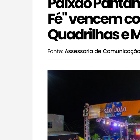
Paixão Pantanei
Fé" vencem co
Quadrilhas e 
Fonte:
Assessoria de Comunicaçã