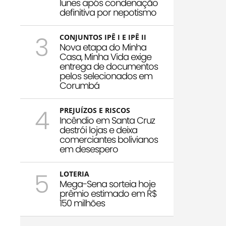
Iunes após condenação
definitiva por nepotismo
3
CONJUNTOS IPÊ I E IPÊ II
Nova etapa do Minha
Casa, Minha Vida exige
entrega de documentos
pelos selecionados em
Corumbá
4
PREJUÍZOS E RISCOS
Incêndio em Santa Cruz
destrói lojas e deixa
comerciantes bolivianos
em desespero
5
LOTERIA
Mega-Sena sorteia hoje
prêmio estimado em R$
150 milhões