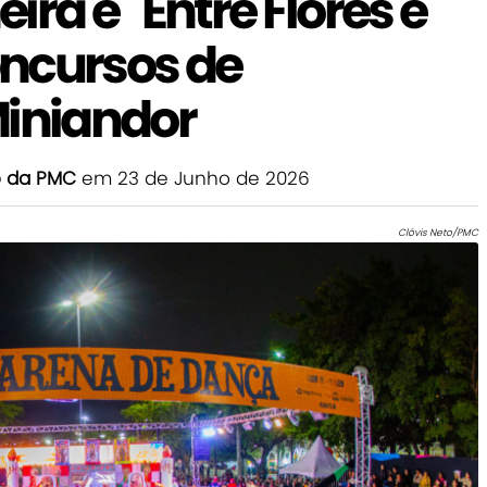
ra e "Entre Flores e
ncursos de
Miniandor
o da PMC
em 23 de Junho de 2026
Clóvis Neto/PMC