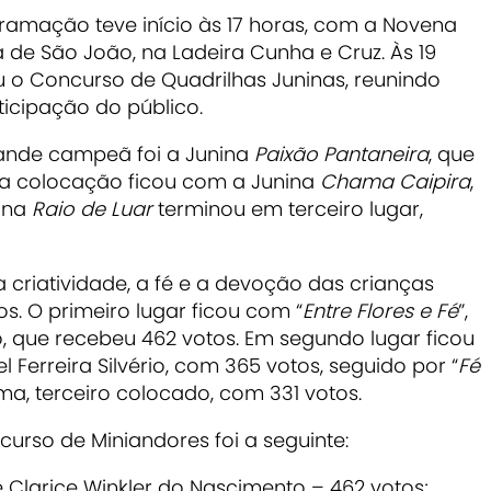
ramação teve início às 17 horas, com a Novena
 de São João, na Ladeira Cunha e Cruz. Às 19
 o Concurso de Quadrilhas Juninas, reunindo
ticipação do público.
ande campeã foi a Junina
Paixão Pantaneira
, que
da colocação ficou com a Junina
Chama Caipira
,
ina
Raio de Luar
terminou em terceiro lugar,
 criatividade, a fé e a devoção das crianças
s. O primeiro lugar ficou com “
Entre Flores e Fé
”,
, que recebeu 462 votos. Em segundo lugar ficou
l Ferreira Silvério, com 365 votos, seguido por “
Fé
ma, terceiro colocado, com 331 votos.
urso de Miniandores foi a seguinte:
e Clarice Winkler do Nascimento – 462 votos;