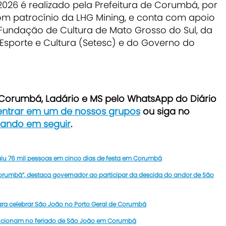
026 é realizado pela Prefeitura de Corumbá, por
m patrocínio da LHG Mining, e conta com apoio
Fundação de Cultura de Mato Grosso do Sul, da
 Esporte e Cultura (Setesc) e do Governo do
e Corumbá, Ladário e MS pelo WhatsApp do Diário
 entrar em um de nossos grupos
ou siga no
icando em seguir
.
aiu 76 mil pessoas em cinco dias de festa em Corumbá
 Corumbá”, destaca governador ao participar da descida do andor de São
ara celebrar São João no Porto Geral de Corumbá
uncionam no feriado de São João em Corumbá