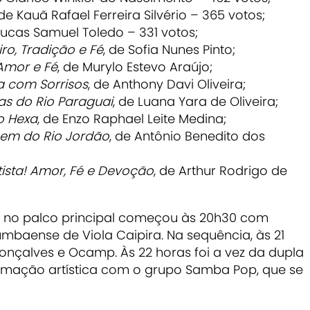
 de Kauã Rafael Ferreira Silvério – 365 votos;
 Lucas Samuel Toledo – 331 votos;
ro, Tradição e Fé
, de Sofia Nunes Pinto;
 Amor e Fé
, de Murylo Estevo Araújo;
a com Sorrisos
, de Anthony Davi Oliveira;
s do Rio Paraguai
, de Luana Yara de Oliveira;
o Hexa
, de Enzo Raphael Leite Medina;
em do Rio Jordão
, de Antônio Benedito dos
ista! Amor, Fé e Devoção
, de Arthur Rodrigo de
 no palco principal começou às 20h30 com
baense de Viola Caipira. Na sequência, às 21
Gonçalves e Ocamp. Às 22 horas foi a vez da dupla
amação artística com o grupo Samba Pop, que se