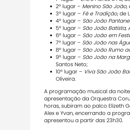
2º lugar –
Menino São João
,
3º lugar –
Fé e Tradição
, de
4º lugar –
São João Pantanei
5º lugar –
São João Batista,
6º lugar –
São João em Fest
7º lugar –
São João nas Água
8º lugar –
São João Rumo a
9º lugar –
São João na Marg
Santos Neto;
10º lugar –
Viva São João Bat
Oliveira.
A programação musical da noite
apresentação da Orquestra Corum
horas, subiram ao palco Elizeth 
Alex e Yvan, encerrando a progr
apresentou a partir das 23h30.