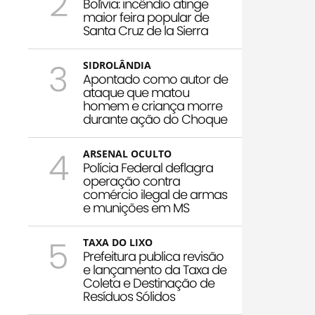
2
Bolívia: incêndio atinge
maior feira popular de
Santa Cruz de la Sierra
3
SIDROLÂNDIA
Apontado como autor de
ataque que matou
homem e criança morre
durante ação do Choque
4
ARSENAL OCULTO
Polícia Federal deflagra
operação contra
comércio ilegal de armas
e munições em MS
5
TAXA DO LIXO
Prefeitura publica revisão
e lançamento da Taxa de
Coleta e Destinação de
Resíduos Sólidos