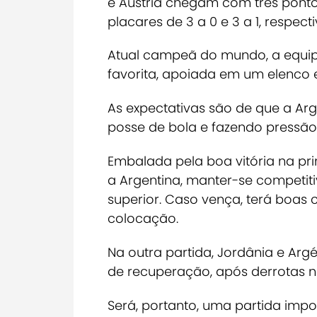
e Áustria chegam com três ponto
placares de 3 a 0 e 3 a 1, respec
Atual campeã do mundo, a equi
favorita, apoiada em um elenco e
As expectativas são de que a Ar
posse de bola e fazendo pressão
Embalada pela boa vitória na pr
a Argentina, manter-se competit
superior. Caso vença, terá boas 
colocação.
Na outra partida, Jordânia e A
de recuperação, após derrotas n
Será, portanto, uma partida im