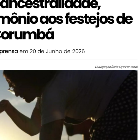
 ancestralidade,
imônio aos festejos de
Corumbá
prensa
em 20 de Junho de 2026
Divulgação/Bela Oyá Pantanal