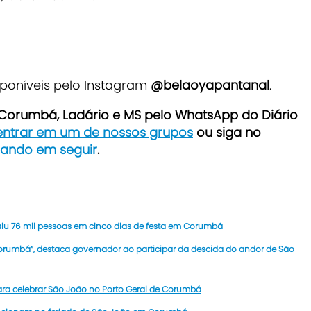
sponíveis pelo Instagram
@belaoyapantanal
.
e Corumbá, Ladário e MS pelo WhatsApp do Diário
 entrar em um de nossos grupos
ou siga no
icando em seguir
.
aiu 76 mil pessoas em cinco dias de festa em Corumbá
 Corumbá”, destaca governador ao participar da descida do andor de São
ara celebrar São João no Porto Geral de Corumbá