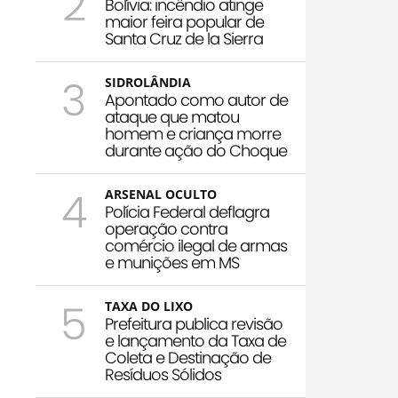
2
Bolívia: incêndio atinge
maior feira popular de
Santa Cruz de la Sierra
3
SIDROLÂNDIA
Apontado como autor de
ataque que matou
homem e criança morre
durante ação do Choque
4
ARSENAL OCULTO
Polícia Federal deflagra
operação contra
comércio ilegal de armas
e munições em MS
5
TAXA DO LIXO
Prefeitura publica revisão
e lançamento da Taxa de
Coleta e Destinação de
Resíduos Sólidos