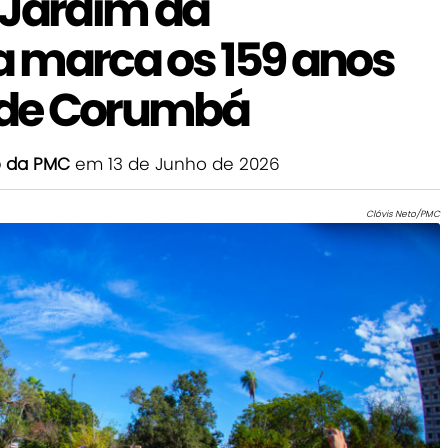
 Jardim da
 marca os 159 anos
 de Corumbá
o da PMC
em 13 de Junho de 2026
Clóvis Neto/PMC