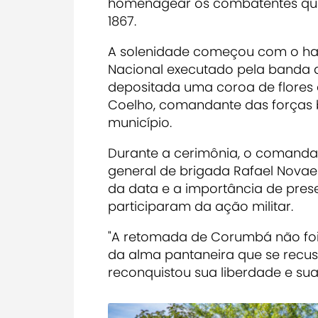
homenagear os combatentes que
1867.
A solenidade começou com o has
Nacional executado pela banda do
depositada uma coroa de flores 
Coelho, comandante das forças b
município.
Durante a cerimônia, o comandant
general de brigada Rafael Novaes
da data e a importância de pre
participaram da ação militar.
"A retomada de Corumbá não foi 
da alma pantaneira que se recus
reconquistou sua liberdade e sua 