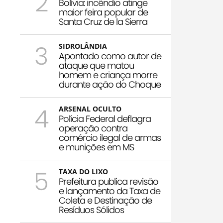
2
Bolívia: incêndio atinge
maior feira popular de
Santa Cruz de la Sierra
3
SIDROLÂNDIA
Apontado como autor de
ataque que matou
homem e criança morre
durante ação do Choque
4
ARSENAL OCULTO
Polícia Federal deflagra
operação contra
comércio ilegal de armas
e munições em MS
5
TAXA DO LIXO
Prefeitura publica revisão
e lançamento da Taxa de
Coleta e Destinação de
Resíduos Sólidos