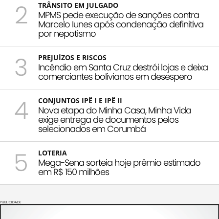
2
TRÂNSITO EM JULGADO
MPMS pede execução de sanções contra
Marcelo Iunes após condenação definitiva
por nepotismo
3
PREJUÍZOS E RISCOS
Incêndio em Santa Cruz destrói lojas e deixa
comerciantes bolivianos em desespero
4
CONJUNTOS IPÊ I E IPÊ II
Nova etapa do Minha Casa, Minha Vida
exige entrega de documentos pelos
selecionados em Corumbá
5
LOTERIA
Mega-Sena sorteia hoje prêmio estimado
em R$ 150 milhões
PUBLICIDADE