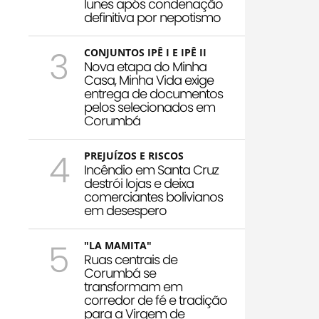
Iunes após condenação
definitiva por nepotismo
3
CONJUNTOS IPÊ I E IPÊ II
Nova etapa do Minha
Casa, Minha Vida exige
entrega de documentos
pelos selecionados em
Corumbá
4
PREJUÍZOS E RISCOS
Incêndio em Santa Cruz
destrói lojas e deixa
comerciantes bolivianos
em desespero
5
"LA MAMITA"
Ruas centrais de
Corumbá se
transformam em
corredor de fé e tradição
para a Virgem de