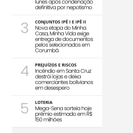
Iunes após condenação
definitiva por nepotismo
3
CONJUNTOS IPÊ I E IPÊ II
Nova etapa do Minha
Casa, Minha Vida exige
entrega de documentos
pelos selecionados em
Corumbá
4
PREJUÍZOS E RISCOS
Incêndio em Santa Cruz
destrói lojas e deixa
comerciantes bolivianos
em desespero
5
LOTERIA
Mega-Sena sorteia hoje
prêmio estimado em R$
150 milhões