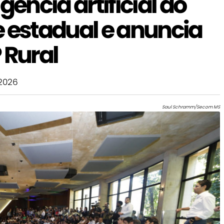
gência artificial do
e estadual e anuncia
 Rural
2026
Saul Schramm/Secom MS