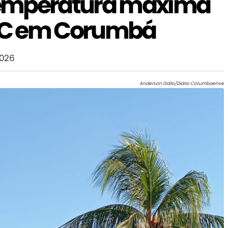
emperatura máxima
1ºC em Corumbá
026
Anderson Gallo/Diário Corumbaense