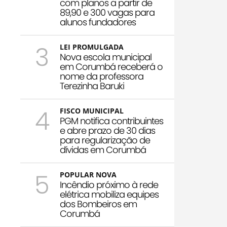
com planos a partir de
89,90 e 300 vagas para
alunos fundadores
3
LEI PROMULGADA
Nova escola municipal
em Corumbá receberá o
nome da professora
Terezinha Baruki
4
FISCO MUNICIPAL
PGM notifica contribuintes
e abre prazo de 30 dias
para regularização de
dívidas em Corumbá
5
POPULAR NOVA
Incêndio próximo à rede
elétrica mobiliza equipes
dos Bombeiros em
Corumbá