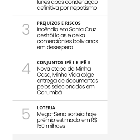
Iunes após condenação
definitiva por nepotismo
3
PREJUÍZOS E RISCOS
Incêndio em Santa Cruz
destrói lojas e deixa
comerciantes bolivianos
em desespero
4
CONJUNTOS IPÊ I E IPÊ II
Nova etapa do Minha
Casa, Minha Vida exige
entrega de documentos
pelos selecionados em
Corumbá
5
LOTERIA
Mega-Sena sorteia hoje
prêmio estimado em R$
150 milhões