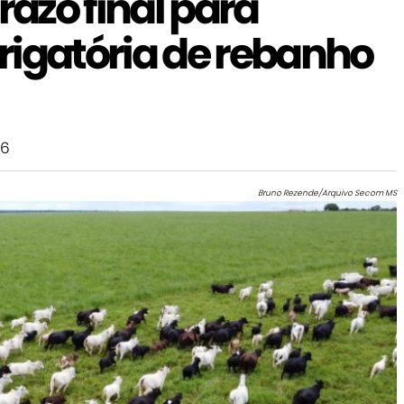
razo final para
rigatória de rebanho
26
Bruno Rezende/Arquivo Secom MS