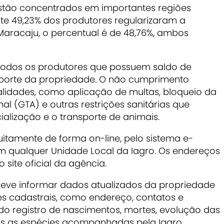
stão concentrados em importantes regiões
e 49,23% dos produtores regularizaram a
aracaju, o percentual é de 48,76%, ambos
todos os produtores que possuem saldo de
porte da propriedade. O não cumprimento
lidades, como aplicação de multas, bloqueio da
al (GTA) e outras restrições sanitárias que
lização e o transporte de animais.
uitamente de forma on-line, pelo sistema e-
m qualquer Unidade Local da Iagro. Os endereços
 site oficial da agência.
deve informar dados atualizados da propriedade
es cadastrais, como endereço, contatos e
o registro de nascimentos, mortes, evolução das
as as espécies acompanhadas pela Iagro.