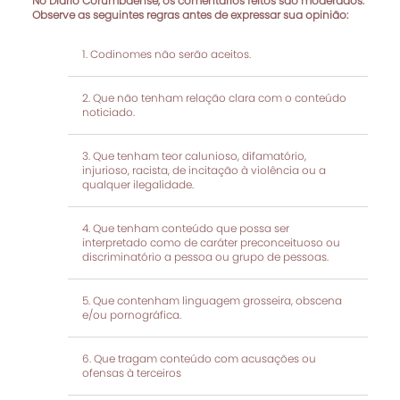
No Diário Corumbaense, os comentários feitos são moderados.
Observe as seguintes regras antes de expressar sua opinião:
Codinomes não serão aceitos.
Que não tenham relação clara com o conteúdo
noticiado.
Que tenham teor calunioso, difamatório,
injurioso, racista, de incitação à violência ou a
qualquer ilegalidade.
Que tenham conteúdo que possa ser
interpretado como de caráter preconceituoso ou
discriminatório a pessoa ou grupo de pessoas.
Que contenham linguagem grosseira, obscena
e/ou pornográfica.
Que tragam conteúdo com acusações ou
ofensas à terceiros