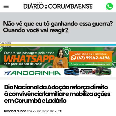
Menu
PUBLICIDADE
PUBLICIDADE
Dia Nacional da Adoção reforça direito
à convivência familiar e mobiliza ações
em Corumbá e Ladário
Rosana Nunes
em 22 de Maio de 2026