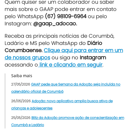
Quem quiser ser um colaborador ou saber
mais sobre o GAAP pode entrar em contato
pelo WhatsApp
(67) 98109-6964
ou pelo
Instagram:
@gaap_adocao.
Receba as principais notícias de Corumbá,
Ladário e MS pelo WhatsApp do
Diário
Corumbaense.
Clique aqui para entrar em um
de nossos grupos
ou siga no
Instagram
acessando o
link e clicando em seguir
.
Saiba mais
27/05/2026
GAAP pede que Semana da Adoção seja incluída no
calendário oficial de Corumbá
26/05/2026
Adoção: novo aplicativo amplia busca ativa de
crianças e adolescentes
25/05/2026
Blitz da Adoção promove ação de conscientização em
Corumbá e Ladário