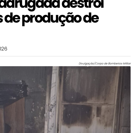
adrugada destrói
 de produção de
026
Divulgação/Corpo de Bombeiros Militar