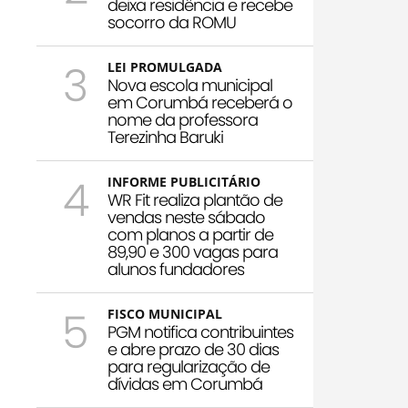
deixa residência e recebe
socorro da ROMU
3
LEI PROMULGADA
Nova escola municipal
em Corumbá receberá o
nome da professora
Terezinha Baruki
4
INFORME PUBLICITÁRIO
WR Fit realiza plantão de
vendas neste sábado
com planos a partir de
89,90 e 300 vagas para
alunos fundadores
5
FISCO MUNICIPAL
PGM notifica contribuintes
e abre prazo de 30 dias
para regularização de
dívidas em Corumbá