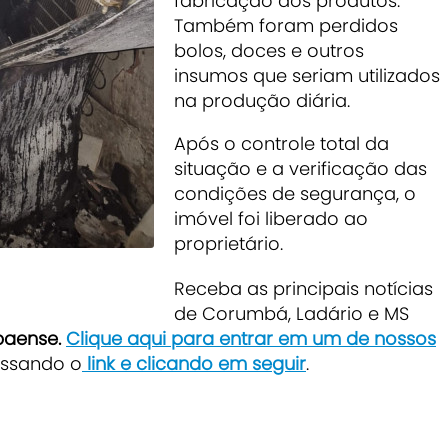
fabricação dos produtos.
Também foram perdidos
bolos, doces e outros
insumos que seriam utilizados
na produção diária.
Após o controle total da
situação e a verificação das
condições de segurança, o
imóvel foi liberado ao
proprietário.
Receba as principais notícias
de Corumbá, Ladário e MS
baense.
Clique aqui para entrar em um de nossos
ssando o
link e clicando em seguir
.