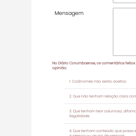
Mensagem
No Diário Corumbaense, os comentários feitos
opinião:
Codinomes não serão aceitos.
Que não tenham relação clara com
Que tenham teor calunioso, difamató
ilegalidade.
Que tenham conteúdo que possa ser
a pessoa ou grupo de pessoas.