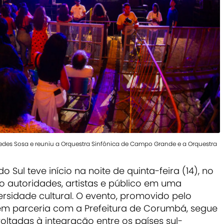
es Sosa e reuniu a Orquestra Sinfônica de Campo Grande e a Orquestra
o Sul teve início na noite de quinta-feira (14), no
o autoridades, artistas e público em uma
sidade cultural. O evento, promovido pelo
em parceria com a Prefeitura de Corumbá, segue
ltadas à integração entre os países sul-