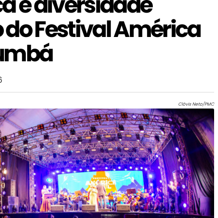
a e diversidade
 do Festival América
rumbá
6
Clóvis Neto/PMC