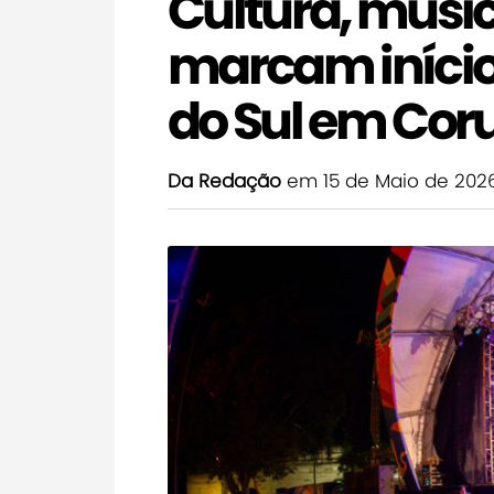
Cultura, músic
marcam início
do Sul em Co
Da Redação
em 15 de Maio de 202