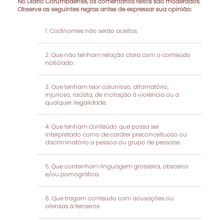
No Diário Corumbaense, os comentários feitos são moderados.
Observe as seguintes regras antes de expressar sua opinião:
Codinomes não serão aceitos.
Que não tenham relação clara com o conteúdo
noticiado.
Que tenham teor calunioso, difamatório,
injurioso, racista, de incitação à violência ou a
qualquer ilegalidade.
Que tenham conteúdo que possa ser
interpretado como de caráter preconceituoso ou
discriminatório a pessoa ou grupo de pessoas.
Que contenham linguagem grosseira, obscena
e/ou pornográfica.
Que tragam conteúdo com acusações ou
ofensas à terceiros