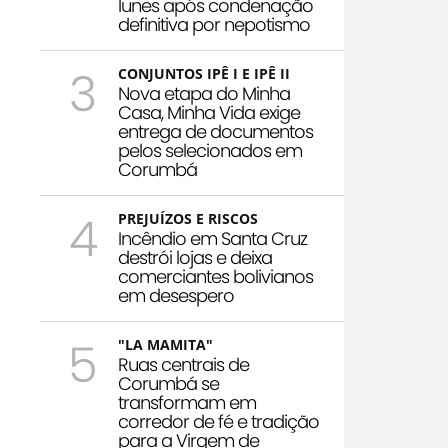
Iunes após condenação
definitiva por nepotismo
3
CONJUNTOS IPÊ I E IPÊ II
Nova etapa do Minha
Casa, Minha Vida exige
entrega de documentos
pelos selecionados em
Corumbá
4
PREJUÍZOS E RISCOS
Incêndio em Santa Cruz
destrói lojas e deixa
comerciantes bolivianos
em desespero
5
"LA MAMITA"
Ruas centrais de
Corumbá se
transformam em
corredor de fé e tradição
para a Virgem de