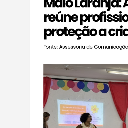
Maio Laranja: 
reúne profissi
proteção a cri
Fonte:
Assessoria de Comunicaçã