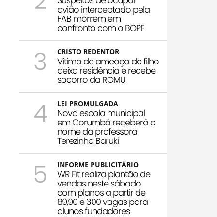
2
Suspeitos de ocupar
avião interceptado pela
FAB morrem em
confronto com o BOPE
3
CRISTO REDENTOR
Vítima de ameaça de filho
deixa residência e recebe
socorro da ROMU
4
LEI PROMULGADA
Nova escola municipal
em Corumbá receberá o
nome da professora
Terezinha Baruki
5
INFORME PUBLICITÁRIO
WR Fit realiza plantão de
vendas neste sábado
com planos a partir de
89,90 e 300 vagas para
alunos fundadores