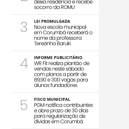
deixa residência e recebe
socorro da ROMU
3
LEI PROMULGADA
Nova escola municipal
em Corumbá receberá o
nome da professora
Terezinha Baruki
4
INFORME PUBLICITÁRIO
WR Fit realiza plantão de
vendas neste sábado
com planos a partir de
89,90 e 300 vagas para
alunos fundadores
5
FISCO MUNICIPAL
PGM notifica contribuintes
e abre prazo de 30 dias
para regularização de
dívidas em Corumbá