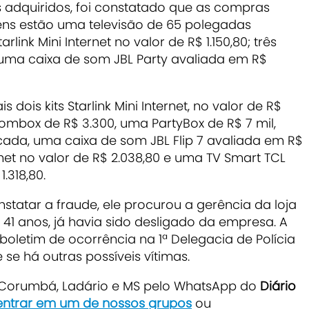
adquiridos, foi constatado que as compras
tens estão uma televisão de 65 polegadas
rlink Mini Internet no valor de R$ 1.150,80; três
uma caixa de som JBL Party avaliada em R$
is kits Starlink Mini Internet, no valor de R$
ombox de R$ 3.300, uma PartyBox de R$ 7 mil,
cada, uma caixa de som JBL Flip 7 avaliada em R$
nternet no valor de R$ 2.038,80 e uma TV Smart TCL
.318,80.
tatar a fraude, ele procurou a gerência da loja
41 anos, já havia sido desligado da empresa. A
 boletim de ocorrência na 1ª Delegacia de Polícia
e se há outras possíveis vítimas.
e Corumbá, Ladário e MS pelo WhatsApp do
Diário
 entrar em um de nossos grupos
ou