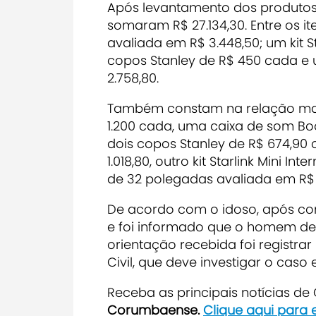
Após levantamento dos produtos 
somaram R$ 27.134,30. Entre os i
avaliada em R$ 3.448,50; um kit Sta
copos Stanley de R$ 450 cada e 
2.758,80.
Também constam na relação mais do
1.200 cada, uma caixa de som Bo
dois copos Stanley de R$ 674,90 
1.018,80, outro kit Starlink Mini I
de 32 polegadas avaliada em R$ 1
De acordo com o idoso, após cons
e foi informado que o homem de 
orientação recebida foi registrar
Civil, que deve investigar o caso 
Receba as principais notícias d
Corumbaense.
Clique aqui para