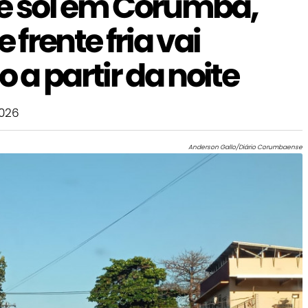
de sol em Corumbá,
frente fria vai
a partir da noite
026
Anderson Gallo/Diário Corumbaense