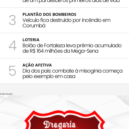
de um pai desde os primeiros dias de vida
3
PLANTÃO DOS BOMBEIROS
Veículo fica destruído por incêndio em
Corumbá
4
LOTERIA
Bolão de Fortaleza leva prêmio acumulado
de R$ 164 milhões da Mega-Sena
5
AÇÃO AFETIVA
Dia dos pais: combate à misoginia começa
pelo exemplo em casa
PUBLICIDADE