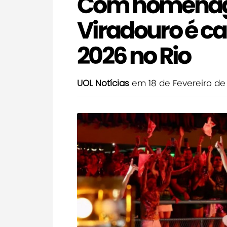
Com homenage
Viradouro é c
2026 no Rio
UOL Notícias
em 18 de Fevereiro de