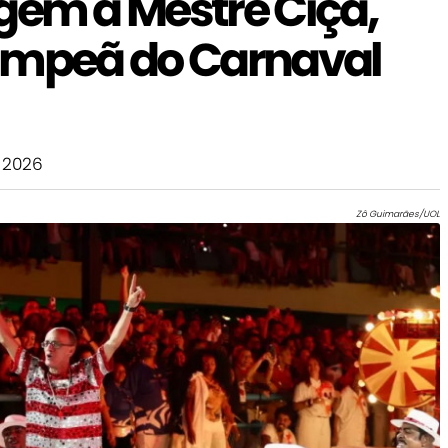
m a Mestre Ciça,
ampeã do Carnaval
 2026
Zô Guimarães/UOL