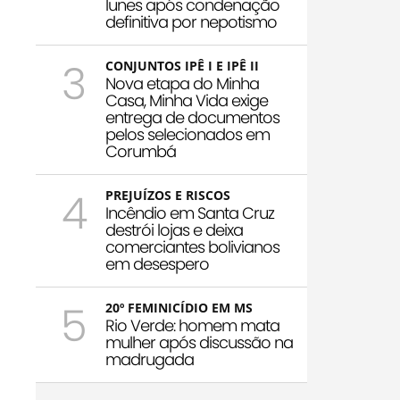
Iunes após condenação
definitiva por nepotismo
3
CONJUNTOS IPÊ I E IPÊ II
Nova etapa do Minha
Casa, Minha Vida exige
entrega de documentos
pelos selecionados em
Corumbá
4
PREJUÍZOS E RISCOS
Incêndio em Santa Cruz
destrói lojas e deixa
comerciantes bolivianos
em desespero
5
20º FEMINICÍDIO EM MS
Rio Verde: homem mata
mulher após discussão na
madrugada