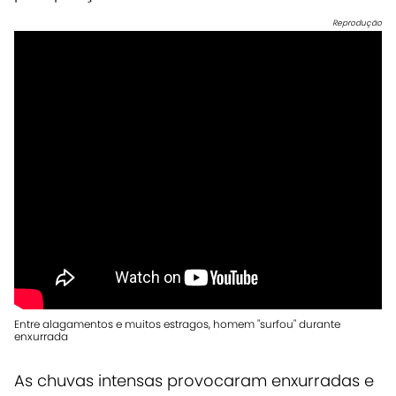
Reprodução
Entre alagamentos e muitos estragos, homem "surfou" durante
enxurrada
As chuvas intensas provocaram
enxurradas e