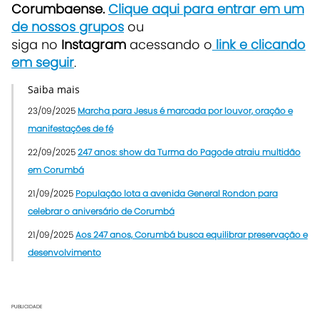
Corumbaense.
Clique aqui para entrar em um
de nossos grupos
ou
siga no
Instagram
acessando o
link e clicando
em seguir
.
Saiba mais
23/09/2025
Marcha para Jesus é marcada por louvor, oração e
manifestações de fé
22/09/2025
247 anos: show da Turma do Pagode atraiu multidão
em Corumbá
21/09/2025
População lota a avenida General Rondon para
celebrar o aniversário de Corumbá
21/09/2025
Aos 247 anos, Corumbá busca equilibrar preservação e
desenvolvimento
PUBLICIDADE